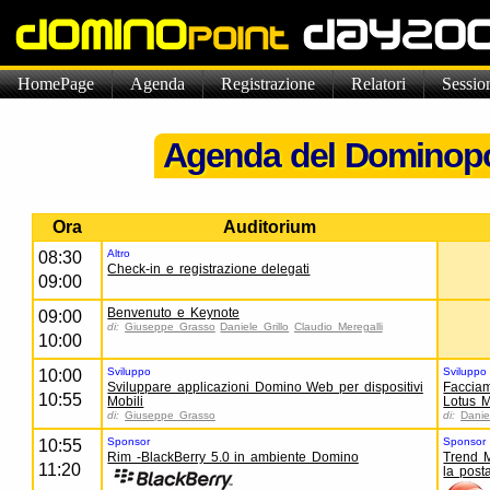
HomePage
Agenda
Registrazione
Relatori
Sessio
Agenda del Dominopoi
Ora
Auditorium
Altro
08:30
Check-in e registrazione delegati
09:00
Benvenuto e Keynote
09:00
di:
Giuseppe Grasso
Daniele Grillo
Claudio Meregalli
10:00
Sviluppo
Sviluppo
10:00
Sviluppare applicazioni Domino Web per dispositivi
Facciam
10:55
Mobili
Lotus 
di:
Giuseppe Grasso
di:
Daniel
Sponsor
Sponsor
10:55
Rim -BlackBerry 5.0 in ambiente Domino
Trend M
11:20
la post