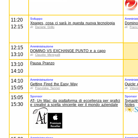
Sviluppo
Amminist
11:20
Xpages, cosa ci sarà in questa nuova tecnologia
Domino
12:15
di:
Daniele Grillo
di:
Franc
Amministrazione
12:15
DOMINO VS EXCHANGE PUNTO e a capo
13:10
di:
Claudio Meregalli
Pausa Pranzo
13:10
14:10
Amministrazione
Amminist
14:10
Getting Fired the Easy Way
Quickr 
15:05
di:
Franziska Tanner
di:
Vittor
Sponsor
Sponsor
15:05
AT- Un Mac: da piattaforma di eccellenza per grafici
Synaptr
15:30
e creativi a scelta vincente per il mondo aziendale
Notes
Amministrazione
Amminist