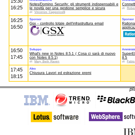
15:30
Notes/Domino Security: gli strumenti indispensabili e
Connett
16:25
le novità per una gestione semplice e sicura
di:
Robe
di:
Vincenzo Capponcelli
Sponsor
Sponsor
16:25
Gsx - controllo totale dell'infrastruttura email
Rationa
16:50
applica
Sviluppo
Amminist
16:50
What's new in Notes 8.5.1 ( Cosa ci sarà di nuovo
SuperE
17:45
con Notes 8.5.1)
8.5
di:
Mary Beth Raven
di:
Fabio
Altro
17:45
Chiusura Lavori ed estrazione premi
18:15
pl