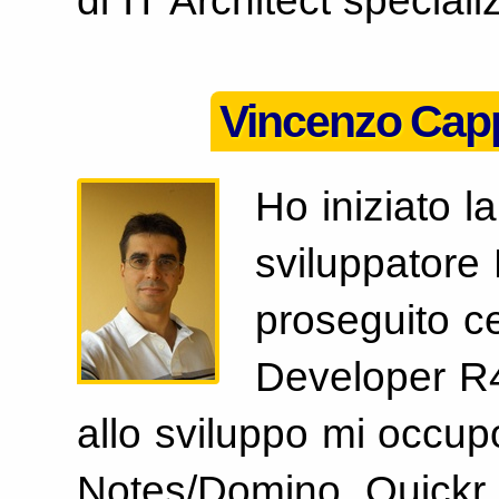
di IT Architect speciali
Vincenzo Capp
Ho iniziato 
sviluppatore
proseguito ce
Developer R4
allo sviluppo mi occu
Notes/Domino, Quickr,